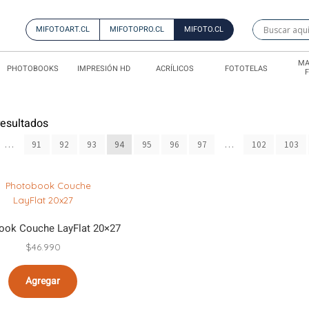
MIFOTOART.CL
MIFOTOPRO.CL
MIFOTO.CL
MA
PHOTOBOOKS
IMPRESIÓN HD
ACRÍLICOS
FOTOTELAS
esultados
…
91
92
93
94
95
96
97
…
102
103
ook Couche LayFlat 20×27
$
46.990
Agregar