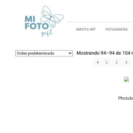
MIFOTO ART
FOTOGRAFÍAS
Mostrando 94–94 de 104 r
1
2
3
Photob