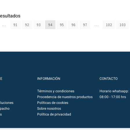
esultados
…
91
92
93
94
95
96
97
…
102
103
NE
INFORMACIÓN
CONTACTO
Términos y condiciones
Horario whatsapp: 
Procedencia de nuestros productos
08:00 - 17:00 hrs
luciones
Políticas de cookies
spacho
Sobre nosotros
s
Política de privacidad