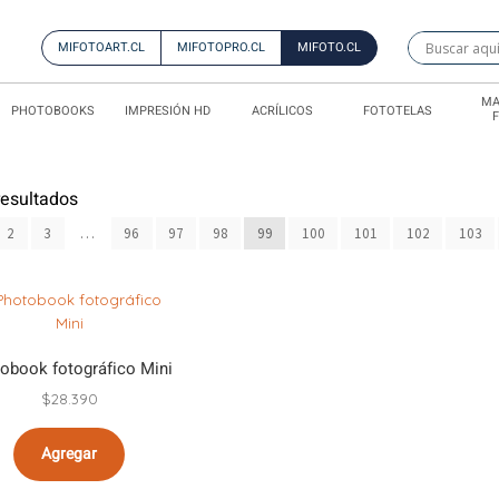
MIFOTOART.CL
MIFOTOPRO.CL
MIFOTO.CL
MA
PHOTOBOOKS
IMPRESIÓN HD
ACRÍLICOS
FOTOTELAS
esultados
2
3
…
96
97
98
99
100
101
102
103
obook fotográfico Mini
$
28.390
Agregar