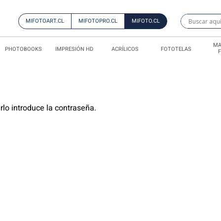
MIFOTOART.CL
MIFOTOPRO.CL
MIFOTO.CL
MA
PHOTOBOOKS
IMPRESIÓN HD
ACRÍLICOS
FOTOTELAS
rlo introduce la contraseña.