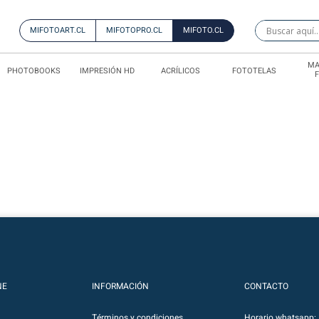
MIFOTOART.CL
MIFOTOPRO.CL
MIFOTO.CL
MA
PHOTOBOOKS
IMPRESIÓN HD
ACRÍLICOS
FOTOTELAS
NE
INFORMACIÓN
CONTACTO
Términos y condiciones
Horario whatsapp: 