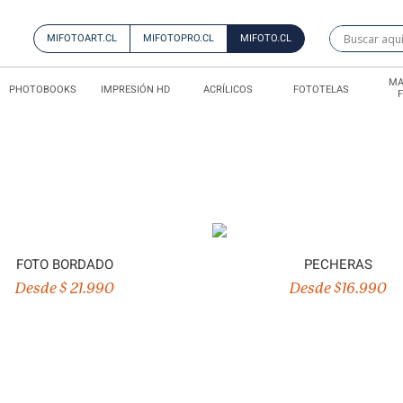
MIFOTOART.CL
MIFOTOPRO.CL
MIFOTO.CL
MA
PHOTOBOOKS
IMPRESIÓN HD
ACRÍLICOS
FOTOTELAS
FOTO BORDADO
PECHERAS
Desde $ 21.990
Desde $16.990