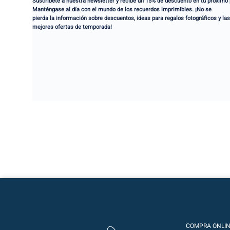
Suscríbete a nuestra newsletter y recibe un 15% de descuento en tu próximo 
Manténgase al día con el mundo de los recuerdos imprimibles. ¡No se
pierda la información sobre descuentos, ideas para regalos fotográficos y la
mejores ofertas de temporada!
COMPRA ONLI