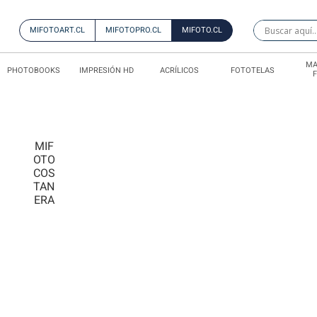
MIFOTOART.CL
MIFOTOPRO.CL
MIFOTO.CL
MA
PHOTOBOOKS
IMPRESIÓN HD
ACRÍLICOS
FOTOTELAS
MIF
OTO
COS
TAN
ERA