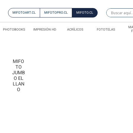
MIFOTOART.CL
MIFOTOPRO.CL
MIFOTO.CL
MA
PHOTOBOOKS
IMPRESIÓN HD
ACRÍLICOS
FOTOTELAS
MIFO
TO
JUMB
O EL
LLAN
O